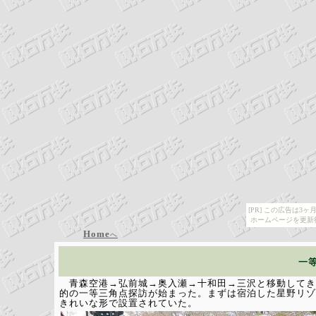
[PR] この広告は
ホームページを更新
Home
へ
一
青森空港→弘前城→奥入瀬→十和田→三沢と移動してき
的の一等三角点探訪が始まった。まずは宿泊した星野リゾ
きれいな形で設置されていた。